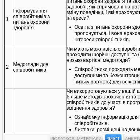
питань охорони здоров`я та зах
здоров'я, які спрямовані на роз
Інформування
зміну поведінки, і які враховуют
співробітників з
інтереси?
1
питань охорони
Освіта з питань охорони зд
здоров`я
пропонується, і вона врахо
інтереси співробітників.
Чи мають можливість співробі
проходити щорічні доступні та 
низько вартісні медогляди?
Медогляди для
2
Співробітники проходять ме
співробітників
доступними та безкоштовни
низьку вартість) для всіх спі
Чи використовуються у вашій ш
більше методів заохочення та
співробітників до участі в про
зміцнення здоров`я?
Ознайомчу інформацію для
співробітників.
Листівки, розміщені на дош
школи.
ДОДАТКОВІ МАТЕРІАЛИ
ЗМІСТ
АНКЕТ