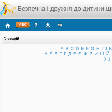
Безпечна і дружня до дитини ш
Глосарій
A
B
C
D
E
F
G
H
I
J
K
А
Б
В
Г
Ґ
Д
Е
Є
Ж
З
И
І
Ї
Й
0
1