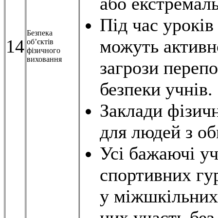
або екстремал
Під час уроків
Безпека
14
можуть активн
об’єктів
фізичного
виховання
загрози перепо
безпеки учнів.
Заклади фізич
для людей з о
Усі бажаючі уч
спортивних гур
у міжшкільних 
них участь без