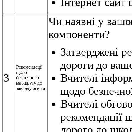
Інтернет сайт 
Чи наявні у вашо
компоненти?
Затверджені ре
дороги до вашо
Рекомендації
щодо
3
Вчителі інфор
безпечного
маршруту до
щодо безпечно
закладу освіти
Вчителі обгов
рекомендації 
дорого до шко