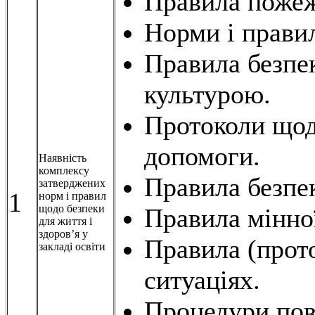
Правила пожеж
Норми і правил
Правила безпе
культурою.
Протоколи щод
допомоги.
Наявність
комплексу
Правила безпек
затверджених
1
норм і правил
щодо безпеки
Правила мінної
для життя і
здоров’я у
Правила (прот
закладі освіти
ситуаціях.
Процедури по