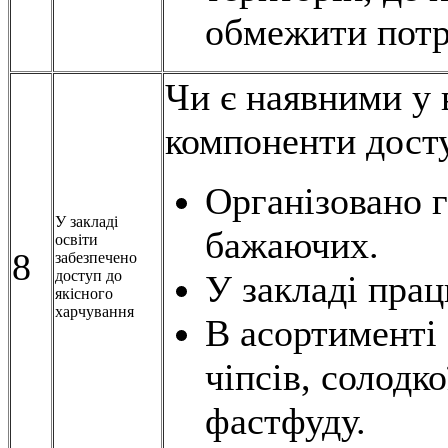
обмежити потр
Чи є наявними у 
компоненти досту
Організовано г
У закладі
бажаючих.
освіти
8
забезпечено
доступ до
У закладі прац
якісного
харчування
В асортименті 
чіпсів, солодко
фастфуду.