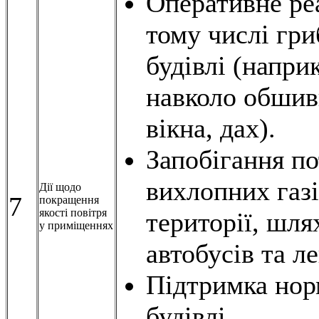
Оперативне реа
тому числі гри
будівлі (напри
навколо обшивк
вікна, дах).
Запобігання п
вихлопних газі
Дії щодо
7
покращення
якості повітря
території, шля
у приміщеннях
автобусів та л
Підтримка норм
будівлі.