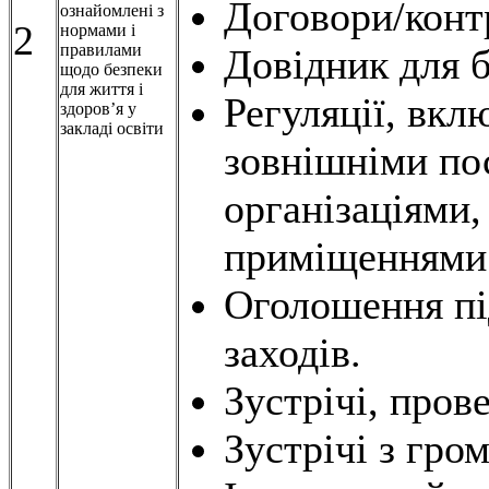
Договори/конт
ознайомлені з
2
нормами і
правилами
Довідник для б
щодо безпеки
для життя і
Регуляції, вклю
здоров’я у
закладі освіти
зовнішніми по
організаціями,
приміщеннями
Оголошення пі
заходів.
Зустрічі, пров
Зустрічі з гро