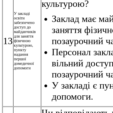
культурою?
У закладі
Заклад має ма
освіти
забезпечено
заняття фізичн
доступ до
майданчиків
для заняття
13
позаурочний ча
фізичною
культурою,
Персонал закла
пункту
надання
першої
вільний досту
домедичної
допомоги
позаурочний ча
У закладі є пу
допомоги.
Чи відповідають 