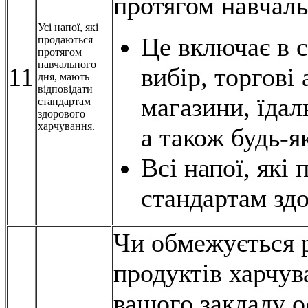
протягом навчаль
Усі напої, які
Це включає в 
продаються
протягом
навчального
11
вибір, торгові
дня, мають
відповідати
магазини, їдаль
стандартам
здорового
харчування.
а також будь-я
Всі напої, які
стандартам зд
Чи обмежується 
продуктів харчува
вашого закладу 