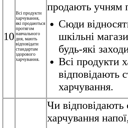
продають учням 
Всі продукти
харчування,
Сюди відносять
які продаються
протягом
10
шкільні магази
навчального
дня, мають
відповідати
будь-які заходи
стандартам
здорового
Всі продукти х
харчування.
відповідають 
харчування.
Чи відповідають 
харчування напої