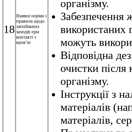
організму.
Забезпечення 
Наявні норми і
правила щодо
18
використаних г
запобіжних
заходів при
контакті з
можуть викори
кров’ю
Відповідна дез
очистки після 
організму.
Інструкції з н
матеріалів (на
матеріалів, се