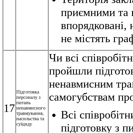
приємними та 
впорядковані, 
не містять граф
Чи всі співробіт
пройшли підготов
ненавмисним трав
Підготовка
самогубствам про
персоналу з
питань
17
ненавмисного
Всі співробіт
травмування,
насильства та
суїциду
підготовку з п