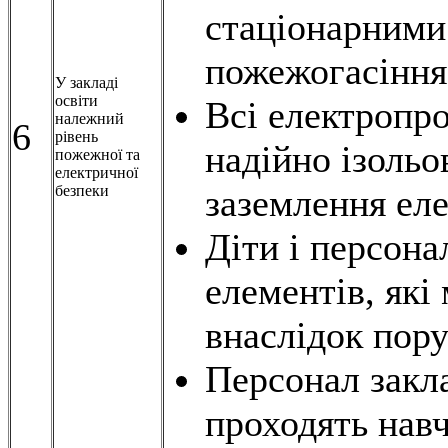
стаціонарними
пожежогасіння
У закладі
освіти
Всі електропро
належний
6
рівень
надійно ізольо
пожежної та
електричної
безпеки
заземлення ел
Діти і персона
елементів, які
внаслідок пору
Персонал закла
проходять нав