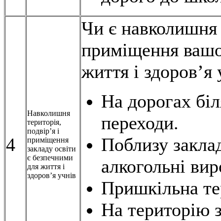
Чи є навколишня 
приміщення вашо
життя і здоров’я 
На дорогах біл
Навколишня
переходи.
територія,
подвір’я і
4
Поблизу заклад
приміщення
закладу освіти
є безпечними
алкогольні вир
для життя і
здоров’я учнів
Пришкільна те
На територію 