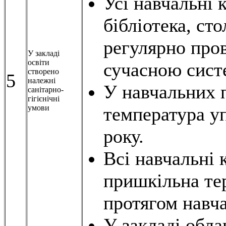
Усі навчальні 
бібліотека, сто
регулярно про
У закладі
освіти
сучасною сист
створено
5
належні
У навчальних 
санітарно-
гігієнічні
умови
температура у
року.
Всі навчальні 
пришкільна те
протягом навча
У закладі обла